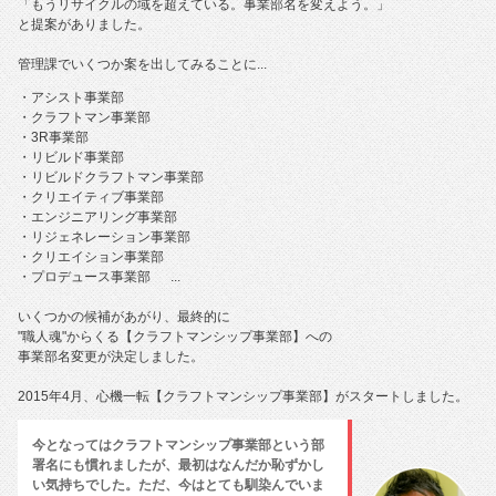
「もうリサイクルの域を超えている。事業部名を変えよう。」
と提案がありました。
管理課でいくつか案を出してみることに...
・アシスト事業部
・クラフトマン事業部
・3R事業部
・リビルド事業部
・リビルドクラフトマン事業部
・クリエイティブ事業部
・エンジニアリング事業部
・リジェネレーション事業部
・クリエイション事業部
・プロデュース事業部 ...
いくつかの候補があがり、最終的に
"職人魂"からくる【クラフトマンシップ事業部】への
事業部名変更が決定しました。
2015年4月、心機一転【クラフトマンシップ事業部】がスタートしました。
今となってはクラフトマンシップ事業部という部
署名にも慣れましたが、最初はなんだか恥ずかし
い気持ちでした。ただ、今はとても馴染んでいま