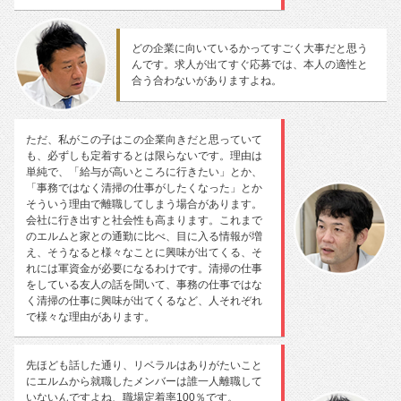
どの企業に向いているかってすごく大事だと思う
んです。求人が出てすぐ応募では、本人の適性と
合う合わないがありますよね。
ただ、私がこの子はこの企業向きだと思っていて
も、必ずしも定着するとは限らないです。理由は
単純で、「給与が高いところに行きたい」とか、
「事務ではなく清掃の仕事がしたくなった」とか
そういう理由で離職してしまう場合があります。
会社に行き出すと社会性も高まります。これまで
のエルムと家との通勤に比べ、目に入る情報が増
え、そうなると様々なことに興味が出てくる、そ
れには軍資金が必要になるわけです。清掃の仕事
をしている友人の話を聞いて、事務の仕事ではな
く清掃の仕事に興味が出てくるなど、人それぞれ
で様々な理由があります。
先ほども話した通り、リベラルはありがたいこと
にエルムから就職したメンバーは誰一人離職して
いないんですよね、職場定着率100％です。