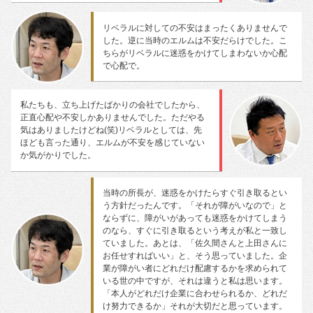
リベラルに対しての不安はまったくありませんで
した。逆に当時のエルムは不安だらけでした。こ
ちらがリベラルに迷惑をかけてしまわないか心配
で心配で。
私たちも、立ち上げたばかりの会社でしたから、
正直心配や不安しかありませんでした。ただやる
気はありましたけどね(笑)リベラルとしては、先
ほども言った通り、エルムが不安を感じていない
か気がかりでした。
当時の所長が、迷惑をかけたらすぐ引き取るとい
う方針だったんです。「それが障がいなので」と
ならずに、障がいがあっても迷惑をかけてしまう
のなら、すぐに引き取るという考えが私と一致し
ていました。あとは、「佐久間さんと上田さんに
お任せすればいい」と、そう思っていました。企
業が障がい者にどれだけ配慮するかを求められて
いる世の中ですが、それは違うと私は思います。
「本人がどれだけ企業に合わせられるか、どれだ
け努力できるか」それが大切だと思っています。