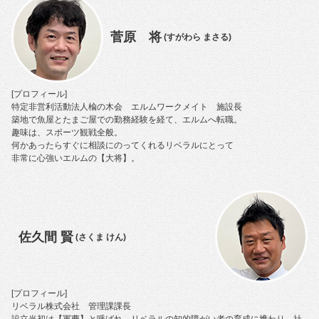
菅原 将
(すがわら まさる)
[プロフィール]
特定非営利活動法人楡の木会 エルムワークメイト 施設長
築地で魚屋とたまご屋での勤務経験を経て、エルムへ転職。
趣味は、スポーツ観戦全般。
何かあったらすぐに相談にのってくれるリベラルにとって
非常に心強いエルムの【大将】。
佐久間 賢
(さくま けん)
[プロフィール]
リベラル株式会社 管理課課長