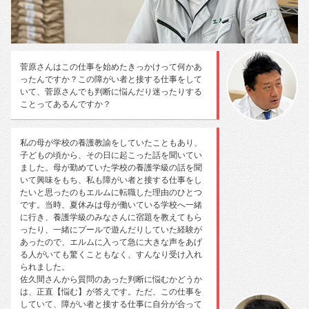
菅原さんはこの仕事を始めたきっかけって何かあ
ったんですか？この障がい者と接する仕事をして
いて、菅原さんでも判断に悩んだり迷ったりする
ことってあるんですか？
私の母が学校の養護教諭をしていたこともあり、
子どもの頃から、その日に起こった話を聞いてい
ました。母が勤めていた学校の養護学級の話を聞
いて興味をもち、私も障がい者と接する仕事をし
たいと思ったのもエルムに転職した理由のひとつ
です。当時、夏休みは母が働いている学校へ一緒
に行き、養護学級のみなさんに宿題を教えてもら
ったり、一緒にプールで遊んだりしていた経験が
あったので、エルムに入って急に大きな声をあげ
る人がいても驚くこともなく、すんなり受け入れ
られました。
佐久間さんから質問のあった判断に悩むかどうか
は、正直【悩む】が答えです。ただ、この仕事を
していて、障がい者と接する仕事に自分が合って