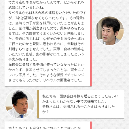
で売り込むネタがなかったんです。だからそれを
武器にしていましたね。
リベラルからは3名合格の連絡をいただいたのです
が、1名は辞退させてもらったんです。その背景に
は、当時その子が薬を服用していたことがありま
した。副作用が懸念されたので、薬をやめられる
までは、その影響でうまくいかないと判断しまし
た。普通に考えれば、なぜその子を面接会へ連れ
て行ったのかと疑問に思われるのに、当時はその
判断すらつきませんでした。実際、合格の連絡を
いただいた直後、薬の影響が出てしまったという
事実がありました。
面接会に参加する準備が整っていなかったにもか
かわらず、参加させてしまったことは、完全にノ
ウハウ不足でした。そのような状況でチャレンジ
させてもらったのが、リベラルの面接会でした。
私たちも、面接会は今振り返るとどうしたらいい
かまったくわからない中での採用でした。
菅原さんは、採用される手ごたえはありました
か？
本人たちよりも自分たちはやることはやったか