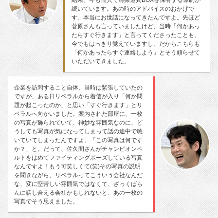
続いています。あの時のアドバイスのおかげで
す。本当にお世話になってきたんですよ。先ほど
菅原さんも言っていましたけど、当時「何かあっ
たらすぐ行きます」と言ってくださったことも、
今でもはっきり覚えていますし、だからこちらも
「何かあったらすぐ連絡しよう」とそう頼らせて
いただいてきました。
企業を訪問すること自体、当時は緊張していたの
ですが、ある日リベラルから着信が入り「何か問
題が起こったのか」と思い「すぐ行きます」とリ
ベラルへ向かいました。案内された部屋に、一枚
の写真が飾られていて、神妙な雰囲気なのに、ど
うしても写真が気になってしまって話の途中で聴
いていてしまったんですよ。「この写真は何です
か？」と。だって、佐久間さんがチャンピオンベ
ルトをはめてファイティングポーズしている写真
なんですよ！もう可笑しくて(笑)その写真の説明
を聞きながら、リベラルってこういう会社なんだ
な、変に堅苦しい雰囲気ではなくて、ざっくばら
んに話し合える会社かもしれないと、あの一枚の
写真でそう思えました。