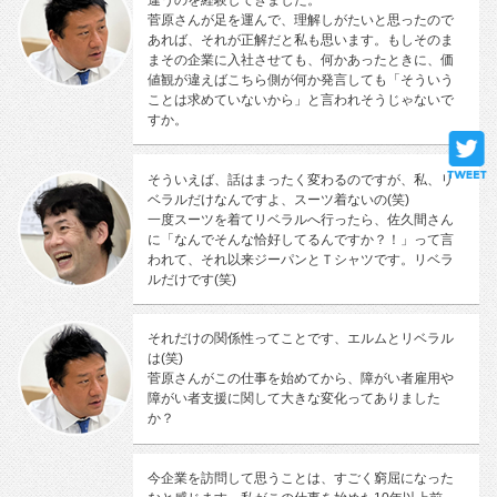
菅原さんが足を運んで、理解しがたいと思ったので
あれば、それが正解だと私も思います。もしそのま
まその企業に入社させても、何かあったときに、価
値観が違えばこちら側が何か発言しても「そういう
ことは求めていないから」と言われそうじゃないで
すか。
そういえば、話はまったく変わるのですが、私、リ
ベラルだけなんですよ、スーツ着ないの(笑)
一度スーツを着てリベラルへ行ったら、佐久間さん
に「なんでそんな恰好してるんですか？！」って言
われて、それ以来ジーパンとＴシャツです。リベラ
ルだけです(笑)
それだけの関係性ってことです、エルムとリベラル
は(笑)
菅原さんがこの仕事を始めてから、障がい者雇用や
障がい者支援に関して大きな変化ってありました
か？
今企業を訪問して思うことは、すごく窮屈になった