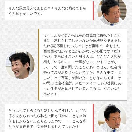
そんな風に見えてました？！そんなに褒めてもら
うと恥ずかしいです。
リベラルが小岩から現在の西葛西に移転をしたと
きは、忘れられてしまわないか危機感を抱きまし
たね(笑)応援したいんですけど複雑で。今もまた
西葛西の地からどこか行かないか心配です！(笑)
ただ、本当にすごいと思うのは、どんどん人数が
増えているのに、「仕事がない、やることがな
い」って一度も聞いたことがありません。社会情
勢って波があるじゃないですか、そんな中で「忙
しい」って言葉しか聞いたことがないんです。そ
の馬力と適材適所、スピーディーにその社員にあ
った仕事が用意されているところは、すごいなと
思います。
そう言ってもらえると嬉しいんですけど、ただ菅
原さんから比べたら私も上田も福祉のことを当時
何もわからないふたりだったので・・・こんな私
たちが責任者で不安を感じませんでしたか？