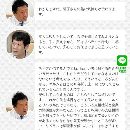
わかりますね、菅原さんの熱い気持ちが伝わりま
す。
本人に𠮟りもしないで、希望全部叶えてみようとな
ると、手に負えません。私はリベラルの考えに共感
しているので、安心してお任せできると思っていま
す。
考え方が似てるんですね。障がい者に対する向き合
い方だったり、これから先どうしていかなきゃいけ
ないという考えであったり、そういうところがある
から、エルムとはこの10年間以上一緒にやってこら
れているんだと思うんですよ。
安心してもらえるのは、こちらとしては嬉しいで
す。これから先も連携をとって良い方向に、エルム
とリベラルだけじゃなく、こういう支援機関と企業
の関係性が大事なんだよってことを周りの支援機関
にも知ってもらいたいです。職場定着支援というの
があるくらいなかなか就労が続かないところが多い
中、リベラルは離職率が低いんです。それは「すぐ