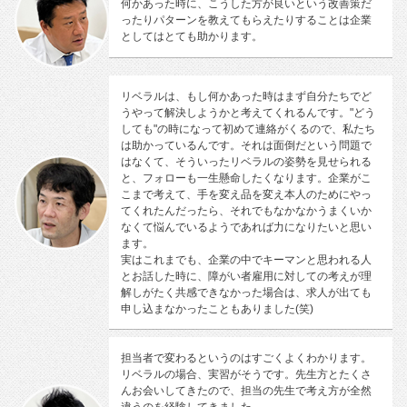
何かあった時に、こうした方が良いという改善策だ
ったりパターンを教えてもらえたりすることは企業
としてはとても助かります。
リベラルは、もし何かあった時はまず自分たちでど
うやって解決しようかと考えてくれるんです。"どう
しても"の時になって初めて連絡がくるので、私たち
は助かっているんです。それは面倒だという問題で
はなくて、そういったリベラルの姿勢を見せられる
と、フォローも一生懸命したくなります。企業がこ
こまで考えて、手を変え品を変え本人のためにやっ
てくれたんだったら、それでもなかなかうまくいか
なくて悩んでいるようであれば力になりたいと思い
ます。
実はこれまでも、企業の中でキーマンと思われる人
とお話した時に、障がい者雇用に対しての考えが理
解しがたく共感できなかった場合は、求人が出ても
申し込まなかったこともありました(笑)
担当者で変わるというのはすごくよくわかります。
リベラルの場合、実習がそうです。先生方とたくさ
んお会いしてきたので、担当の先生で考え方が全然
違うのを経験してきました。