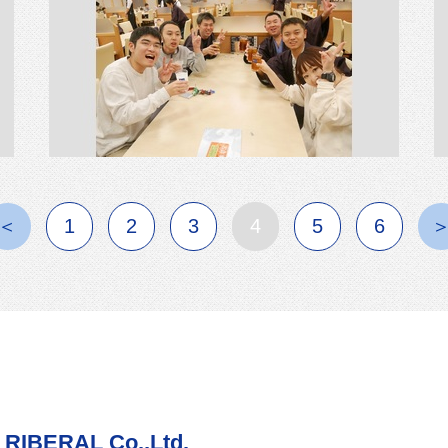
＜
1
2
3
4
5
6
ERAL Co.,Ltd.