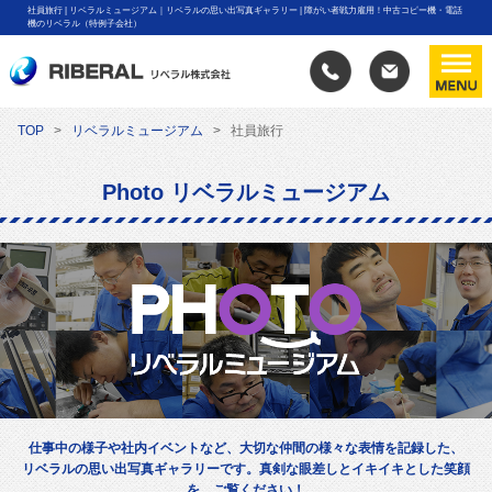
社員旅行 | リベラルミュージアム｜リベラルの思い出写真ギャラリー | 障がい者戦力雇用！中古コピー機・電話
機のリベラル（特例子会社）
TOP
リベラルミュージアム
社員旅行
Photo リベラルミュージアム
仕事中の様子や社内イベントなど、大切な仲間の様々な表情を記録した、
リベラルの思い出写真ギャラリーです。真剣な眼差しとイキイキとした笑顔
を、ご覧ください！