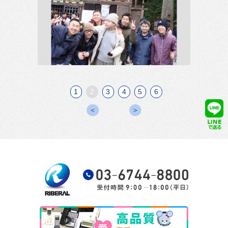
1
2
3
4
5
6
＜
＞