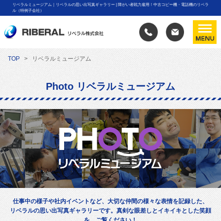
リベラルミュージアム｜リベラルの思い出写真ギャラリー | 障がい者戦力雇用！中古コピー機・電話機のリベラ
ル（特例子会社）
TOP
リベラルミュージアム
Photo リベラルミュージアム
仕事中の様子や社内イベントなど、大切な仲間の様々な表情を記録した、
リベラルの思い出写真ギャラリーです。真剣な眼差しとイキイキとした笑顔
を、ご覧ください！