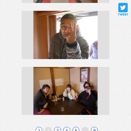
1
2
3
4
5
...
9