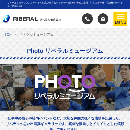
リベラルミュージアム｜リベラルの思い出写真ギャラリー | 障がい者戦力雇用！中古コピー機・電話機のリベラ
ル（特例子会社）
TOP
リベラルミュージアム
Photo リベラルミュージアム
仕事中の様子や社内イベントなど、大切な仲間の様々な表情を記録した、
リベラルの思い出写真ギャラリーです。真剣な眼差しとイキイキとした笑顔
を、ご覧ください！