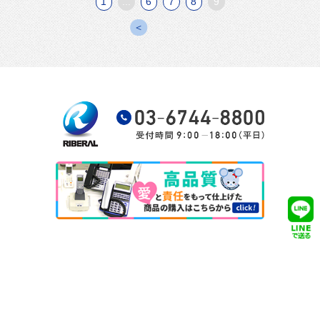
1
...
6
7
8
9
＜