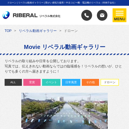
ドローン | リベラル動画ギャラリー | 障がい者戦力雇用！中古コピー機・電話機のリベラル（特例子会社）
TOP
リベラル動画ギャラリー
ドローン
Movie リベラル動画ギャラリー
リベラルの取り組みや日常を公開しております。
写真では、伝えきれない動画ならではの臨場感を！リベラルの想いが、ひと
りでも多くの方へ届きますように！
ALL
受賞
イベント
日常風景
その他
ドローン