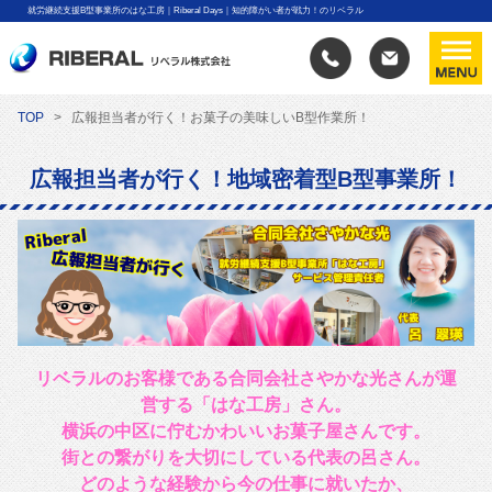
就労継続支援B型事業所のはな工房｜Riberal Days｜知的障がい者が戦力！のリベラル
TOP
広報担当者が行く！お菓子の美味しいB型作業所！
広報担当者が行く！地域密着型B型事業所！
リベラルのお客様である合同会社さやかな光さんが運
営する「はな工房」さん。
横浜の中区に佇むかわいいお菓子屋さんです。
街との繋がりを大切にしている代表の呂さん。
どのような経験から今の仕事に就いたか、