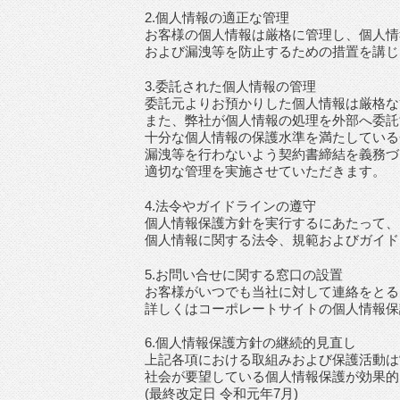
2.個人情報の適正な管理
お客様の個人情報は厳格に管理し、個人情
および漏洩等を防止するための措置を講じ
3.委託された個人情報の管理
委託元よりお預かりした個人情報は厳格な
また、弊社が個人情報の処理を外部へ委託
十分な個人情報の保護水準を満たしている
漏洩等を行わないよう契約書締結を義務づ
適切な管理を実施させていただきます。
4.法令やガイドラインの遵守
個人情報保護方針を実行するにあたって、
個人情報に関する法令、規範およびガイド
5.お問い合せに関する窓口の設置
お客様がいつでも当社に対して連絡をとる
詳しくはコーポレートサイトの個人情報保
6.個人情報保護方針の継続的見直し
上記各項における取組みおよび保護活動は
社会が要望している個人情報保護が効果的
(最終改定日 令和元年7月)