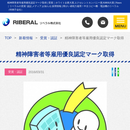
精神障害者等雇用優良認定マーク取得 | 受賞｜ホワイト企業大賞,エクセレントカンパニー賞,KAIKA大賞 | News
｜リベラルの受賞･認証,メディア,お知らせ,採用情報 | 障がい者戦力雇用！中古コピー機・電話機のリベラル
（特例子会社）
TOP
新着情報
受賞・認証
精神障害者等雇用優良認定マーク取得
精神障害者等雇用優良認定マーク取得
受賞・認証
2016/03/31