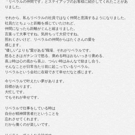
「リベラルの仲間です」とステイアップのお客様に紹介してくれたことがあ
りました。
それから、私もリベラルの社員ではなく仲間と意識するようになりました。
社員だとちょっと距離を感じていたけれど、
仲間になったら距離がぐんと縮まりました。
言葉って大事ですね。気持ちって大切ですね。
照れくさいけど、リベラルの仲間からはたくさんの愛を
感じます。
"優しい"よりも"愛がある"職場、それがリベラルです。
怒るときはガチンコで怒る、褒める時はおもいっきり褒める、
喜ぶ時は心の底から喜ぶ、つらい時はみんなで励まし合う。
そんなことが日常当たり前に起こっているリベラル。
リベラルという会社に在籍できて幸せだなと感じます。
今リベラルで叶えたい夢があります。
目標があります。
大忙しです。
でもそれが幸せです。
リベラルで仕事をしている時は
自分が精神障害者だということを
忘れさせてくれます。
だから働くのが楽しいです。