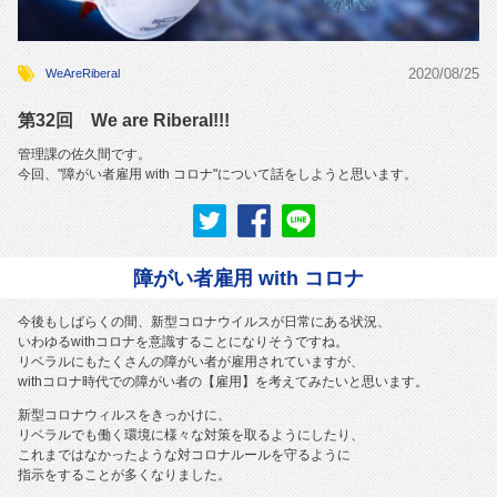
2020/08/25
WeAreRiberal
第32回 We are Riberal!!!
管理課の佐久間です。
今回、"障がい者雇用 with コロナ"について話をしようと思います。
障がい者雇用 with コロナ
今後もしばらくの間、新型コロナウイルスが日常にある状況、
いわゆるwithコロナを意識することになりそうですね。
リベラルにもたくさんの障がい者が雇用されていますが、
withコロナ時代での障がい者の【雇用】を考えてみたいと思います。
新型コロナウィルスをきっかけに、
リベラルでも働く環境に様々な対策を取るようにしたり、
これまではなかったような対コロナルールを守るように
指示をすることが多くなりました。