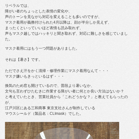
リベラルでは、
障がい者のちょっとした表情の変化や、
声のトーンを見ながら対応を変えることも多いのですが、
マスク着用が義務付けられた4月以降は、顔が半分しか見えず、
まったくといっていいほど表情も読み取れず、
声もマスク越しではハッキリと聞き取れず、対応に難しさを感じていまし
た。
マスク着用にはもう一つ問題がありました。
それは【暑さ】です。
ただでさえ汗をかく清掃・修理作業にマスク着用なんて・・・
マスク嫌いもきっといるはず・・・
換気のため窓も開けているので、普段より暑いなか、
文句も言わずひたむきに作業する障がい者に何とか良い方法はないか？
と考えていたとき、営業社員から「これどうかな？」と教えてもらったの
が、
江戸川区にある三和商事 東京支社さんが制作している
マウスシールド（製品名：CLImask）でした。