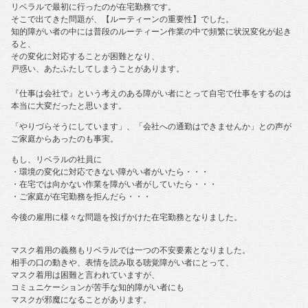
リベラルで最初に行ったのが在宅勤務です。
そこで出てきた問題が、【ルーティーンの重要性】でした。
知的障がい者の中には普段のルーティーン作業の中で頻繁に状況変化が起き
ると、
その変化に対応することが困難となり、
戸惑い、あたふたしてしまうことがあります。
『仕事は会社で』という考えのある障がい者にとって自宅で仕事をするのは
本当に大変だったと思います。
「やりづらそうにしています」、「会社への通勤はできませんか」との声が
ご家庭からあったのも事実。
もし、リベラルの社員に
・環境の変化に対応できない障がい者がいたら・・・
・在宅では向かない作業を障がい者がしていたら・・・
・ご家庭が在宅勤務を拒んだら・・・
今後の雇用に様々な問題を投げかけた在宅勤務となりました。
マスク着用の義務もリベラルでは一つの不安要素となりました。
相手の口の動きや、表情を読み取る聴覚障がい者にとって、
マスク着用は困難と言われていますが、
コミュニケーションが苦手な知的障がい者にも
マスクが邪魔になることがあります。