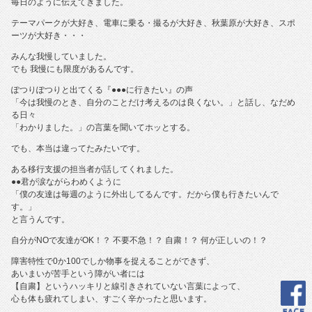
毎日のように伝えてきました。
テーマパークが大好き、電車に乗る・撮るが大好き、秋葉原が大好き、スポ
ーツが大好き・・・
みんな我慢していました。
でも 我慢にも限度があるんです。
ぽつりぽつりと出てくる『●●●に行きたい』の声
「今は我慢のとき、自分のことだけ考えるのは良くない。」と話し、なだめ
る日々
「わかりました。」の言葉を聞いてホッとする。
でも、本当は違ってたみたいです。
ある移行支援の担当者が話してくれました。
●●君が涙ながらわめくように
「僕の友達は毎週のように外出してるんです。だから僕も行きたいんで
す。」
と言うんです。
自分がNOで友達がOK！？ 不要不急！？ 自粛！？ 何が正しいの！？
障害特性で0か100でしか物事を捉えることができず、
あいまいが苦手という障がい者には
【自粛】というハッキリと線引きされていない言葉によって、
心も体も疲れてしまい、すごく辛かったと思います。