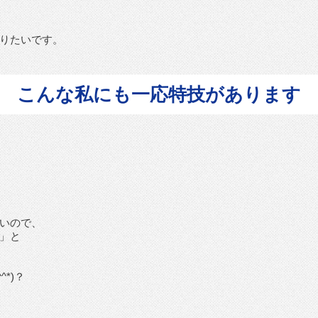
りたいです。
こんな私にも一応特技があります
いので、
」と
*)？