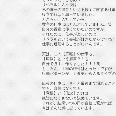
リベラルに入社後は、
私の唯一の得意といえる数字に関する仕事
役立てればと思っていました。
ところが、入社してから、
数字の仕事はほとんどしていません。笑
自分の得意は使えていないのですが、
それなのに、仕事が楽しいのは、
リベラルという会社が好きだからですね！
仕事に退屈することがないんです。
実は、この【広報】の仕事も、
【広報】という肩書？！も
自分で勝手に作りました！！！笑
もちろん、上司の許可はとった上ですが、
行動パターンが、カタチから入るタイプの
広報の仕事は、きっと最後まで慣れること
でも、自信はなくても、
【覚悟】と【信念】だけは
絶対になくさないと決めています。
それが、結果いつの日か自信に繋がれば...
今はそんな風に思っています。