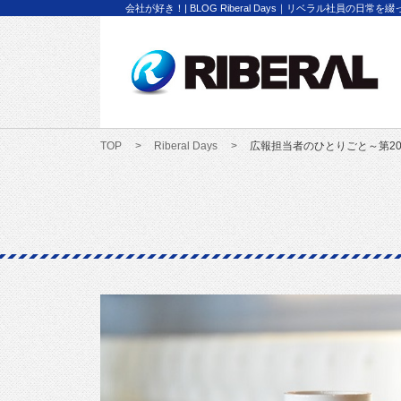
会社が好き！| BLOG Riberal Days｜リベラル社員の日常を
TOP
Riberal Days
広報担当者のひとりごと～第2