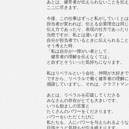
あとは、健常者が伝えられないことを伝え
ここに尽きます。
今後、この仕事はずっと私がしていくとは
担当者が変われば、伝える企業理念は同じ
伝え方であったり、表現の仕方であったり
当然ですが、私とは違います。
自分が担当者でいるときに伝えられること
そう考えた時、
「私は自分が一障がい者として、
健常者の理解を伝えなくては」
と自ずとそういった気持ちになります。
私はリベラルという会社、仲間が大好きで
ですから、リベラルで働く健常者の理解に
感謝していますし、それは、クラフトマン
あとは、リベラルを応援してくださる
みなさんの存在がとても大きいです。
いつも励ましの言葉と
たくさんのパワーをくださります。
パワーをいただくたびに
私たちも、人にパワーを与えられるような
目指そうと気持ちが引き締まります。