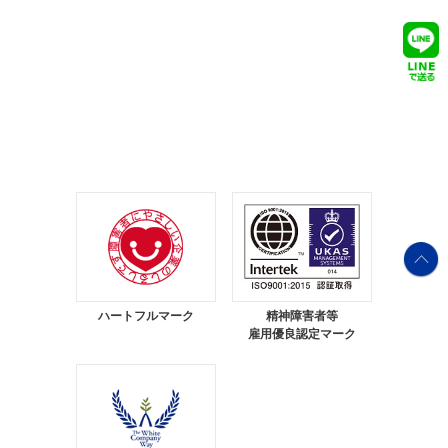
ハートフルマーク
精神障害者等
雇用優良認定マーク