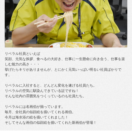
リベラル社員といえば
笑顔、元気な挨拶、食べるの大好き、仕事に一生懸命に向き合う、仕事を楽
しむ能力の高さ・・・
挙げたらキリがありませんが、とにかく元気いっぱい明るい社員ばかりで
す。
リベラルに入社すると、どんどん変化を遂げる社員たち。
リベラルの空気に馴染んできている証ですね！
そんな社内の雰囲気をつくっているのも社員たち。
リベラルには名画伯が揃っています。
毎月、全社員の似顔絵を描いてくれる画伯。
今月は海水浴の絵を描いてくれました！
そしてそんな画伯の似顔絵を描いてくれた新画伯が登場！