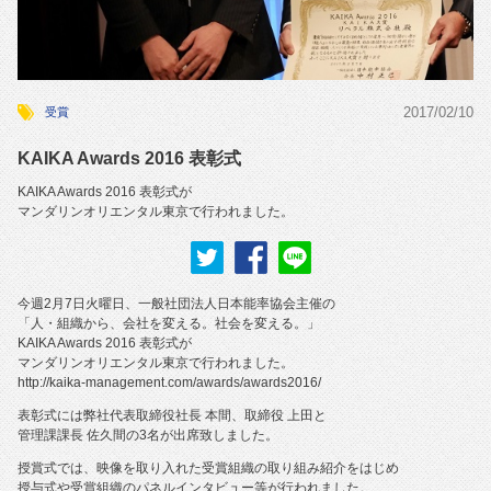
2017/02/10
受賞
KAIKA Awards 2016 表彰式
KAIKA Awards 2016 表彰式が
マンダリンオリエンタル東京で行われました。
今週2月7日火曜日、一般社団法人日本能率協会主催の
「人・組織から、会社を変える。社会を変える。」
KAIKA Awards 2016 表彰式が
マンダリンオリエンタル東京で行われました。
http://kaika-management.com/awards/awards2016/
表彰式には弊社代表取締役社長 本間、取締役 上田と
管理課課長 佐久間の3名が出席致しました。
授賞式では、映像を取り入れた受賞組織の取り組み紹介をはじめ
授与式や受賞組織のパネルインタビュー等が行われました。