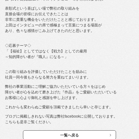
表彰式という喜ばしい場で弊社の取り組みを
直接会場の皆様にお伝えできたことは
非常に貴重な機会をいただけたことと感じております。
上田はインタビューの席で感極まって言葉につまる場面が
あり、色々な感情がこみ上げてきたのだと思います。
◇応募テーマ◇
「【福祉】としてではなく【戦力】としての雇用
～知的障がい者が『職人』になる～」
この取り組みを評価していただけたことを励みに
社員一同今後もさらなる努力を重ねてまいります。
弊社の事業活動にご理解ご協力いただいている方々をはじめ
障がい者が心を込めて磨き上げた『作品』をご愛顧いただいている
お客様に心より御礼と感謝を申し上げます。
これからも変わらぬご愛顧を頂戴できましたら幸いと存じます。
ブログに掲載しきれない写真は弊社facebookに公開しております。
こちらも是非ご覧ください。
一覧へ戻る